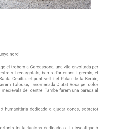
lunya nord.
atge el trobem a Carcassona, una vila envoltada per
trets i recargolats, barris d’artesans i gremis, el
ta Cecília, el pont vell i el Palau de la Berbie;
eixerem Tolouse, l’anomenada Ciutat Rosa pel color
ats medievals del centre. També farem una parada al
ció humanitària dedicada a ajudar dones, sobretot
rtants instal·lacions dedicades a la investigació