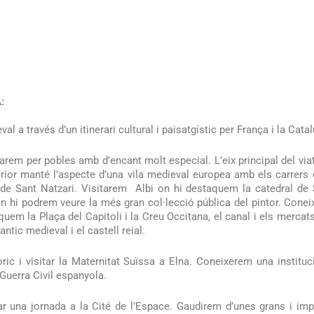
:
 a través d’un itinerari cultural i paisatgístic per França i la Cata
jarem per pobles amb d’encant molt especial. L’eix principal del vi
rior manté l’aspecte d’una vila medieval europea amb els carrers es
de Sant Natzari. Visitarem Albi on hi destaquem la catedral de San
 on hi podrem veure la més gran col·lecció pública del pintor. Con
quem la Plaça del Capitoli i la Creu Occitana, el canal i els merc
ntic medieval i el castell reial.
ic i visitar la Maternitat Suïssa a Elna. Coneixerem una institu
 Guerra Civil espanyola.
r una jornada a la Cité de l’Espace. Gaudirem d’unes grans i impo