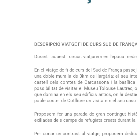
DESCRIPCIÓ VIATGE FI DE CURS SUD DE FRANÇA
Durant aquest circuit viatjarem en l’època medieval
En el viatge de fi de curs del Sud de França passe
una doble muralla de 3km de llargària; el seu inte
castell dels comtes de Carcassona i la basílica 
possibilitat de visitar el Museu Tolouse Lautrec,
que domina en els seu edificis antics, on hi desta
poble coster de Cotlliure on visitarem el seu casc a
Proposem fer una parada de gran contingut històr
exiliades dels camps de refugiats creats durant la
Per donar un contrast al viatge, proposem dedica